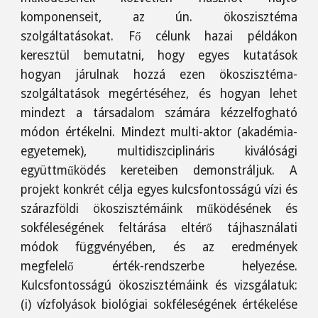
komponenseit, az ún. ökoszisztéma
szolgáltatásokat. Fő célunk hazai példákon
keresztül bemutatni, hogy egyes kutatások
hogyan járulnak hozzá ezen ökoszisztéma-
szolgáltatások megértéséhez, és hogyan lehet
mindezt a társadalom számára kézzelfogható
módon értékelni. Mindezt multi-aktor (akadémia-
egyetemek), multidiszciplináris kiválósági
együttműködés kereteiben demonstráljuk. A
projekt konkrét célja egyes kulcsfontosságú vízi és
szárazföldi ökoszisztémáink működésének és
sokféleségének feltárása eltérő tájhasználati
módok függvényében, és az eredmények
megfelelő érték-rendszerbe helyezése.
Kulcsfontosságú ökoszisztémáink és vizsgálatuk:
(i) vízfolyások biológiai sokféleségének értékelése