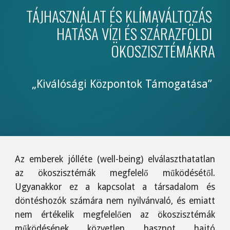
TÁJHASZNÁLAT ÉS KLÍMAVÁLTOZÁS 
HATÁSA VÍZI ÉS SZÁRAZFÖLDI 
ÖKOSZISZTÉMÁKRA
„Kiválósági Központok Támogatása” 
Az emberek jólléte (well-being) elválaszthatatlan
az ökoszisztémák megfelelő működésétől.
Ugyanakkor ez a kapcsolat a társadalom és
döntéshozók számára nem nyilvánvaló, és emiatt
nem értékelik megfelelően az ökoszisztémák
működésének közvetlen hasznot hajtó