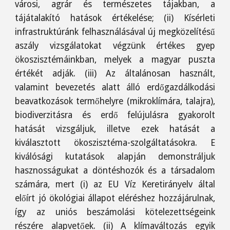
városi, agrár és természetes tájakban, a
tájátalakító hatások értékelése; (ii) Kísérleti
infrastruktúránk felhasználásával új megközelítésű
aszály vizsgálatokat végzünk értékes gyep
ökoszisztémáinkban, melyek a magyar puszta
értékét adják. (iii) Az általánosan használt,
valamint bevezetés alatt álló erdőgazdálkodási
beavatkozások termőhelyre (mikroklímára, talajra),
biodiverzitásra és erdő felújulásra gyakorolt
hatását vizsgáljuk, illetve ezek hatását a
kiválasztott ökoszisztéma-szolgáltatásokra. E
kiválósági kutatások alapján demonstráljuk
hasznosságukat a döntéshozók és a társadalom
számára, mert (i) az EU Víz Keretirányelv által
előírt jó ökológiai állapot eléréshez hozzájárulnak,
így az uniós beszámolási kötelezettségeink
részére alapvetőek. (ii) A klímaváltozás egyik